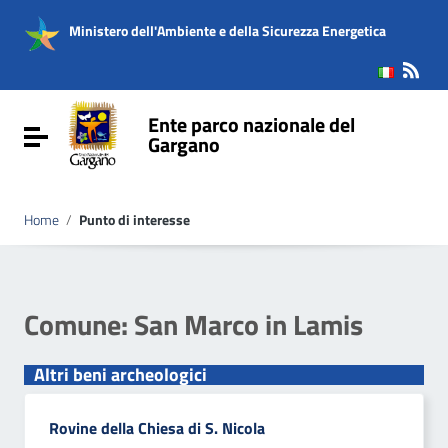
Vai ai contenuti
Vai al menu di navigazione
Ministero dell'Ambiente e della Sicurezza Energetica
Vai al footer
Ente parco nazionale del
Attiva / disattiva la navigazione
Gargano
Home
/
Punto di interesse
Comune:
San Marco in Lamis
Altri beni archeologici
Rovine della Chiesa di S. Nicola