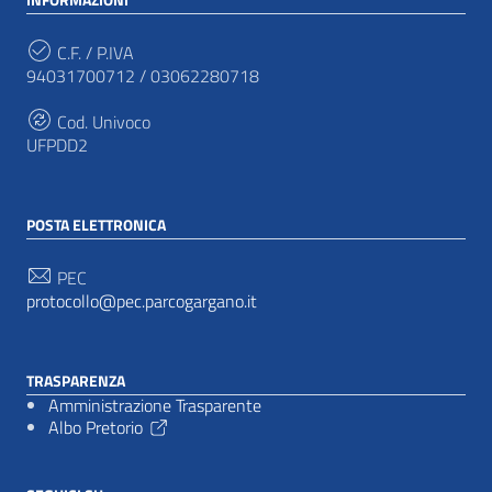
C.F. / P.IVA
94031700712 / 03062280718
Cod. Univoco
UFPDD2
POSTA ELETTRONICA
PEC
protocollo@pec.parcogargano.it
TRASPARENZA
Amministrazione Trasparente
Albo Pretorio