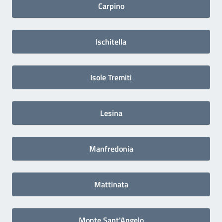
Carpino
Ischitella
Isole Tremiti
Lesina
Manfredonia
Mattinata
Monte Sant'Angelo