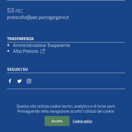
PEC
protocollo@pec.parcogargano.it
TRASPARENZA
Amministrazione Trasparente
Albo Pretorio
SEGUICI SU
Sezione Link Utili
Cookie policy
|
Questo sito utilizza cookie tecnici, analytics e di terze parti.
Proseguendo nella navigazione accetti l’utilizzo dei cookie.
Accetto
Cookie policy