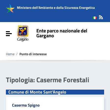
Vai ai contenuti
Vai al menu di navigazione
Ministero dell'Ambiente e della Sicurezza Energetica
Vai al footer
Ente parco nazionale del
Attiva / disattiva la navigazione
Gargano
Home
/
Punto di interesse
Tipologia:
Caserme Forestali
Comune di Monte Sant'Angelo
Caserma Spigno