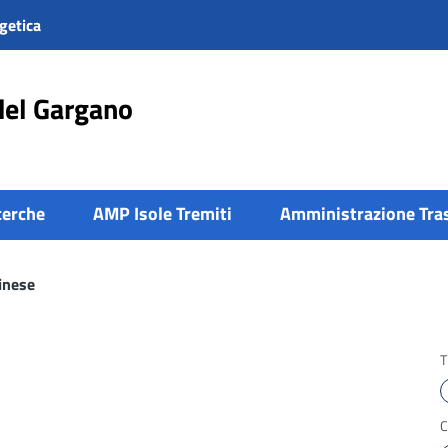
getica
del Gargano
cerche
AMP Isole Tremiti
Amministrazione Tra
inese
T