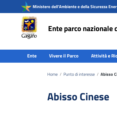
Vai ai contenuti
Ministero dell'Ambiente e della Sicurezza Ener
Vai al menu di navigazione
Vai al footer
Ente parco nazionale 
Ente
Vivere il Parco
Attività e Ri
Home
/
Punto di interesse
/
Abisso C
Abisso Cinese