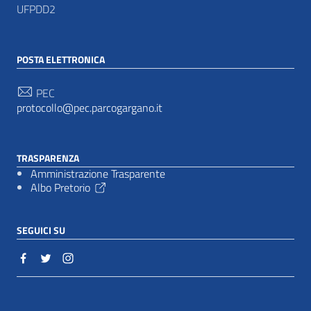
UFPDD2
POSTA ELETTRONICA
PEC
protocollo@pec.parcogargano.it
TRASPARENZA
Amministrazione Trasparente
Albo Pretorio
SEGUICI SU
Sezione Link Utili
Cookie policy
|