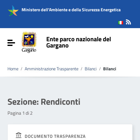
Vai ai contenuti
Vai al menu di navigazione
Ministero dell'Ambiente e della Sicurezza Energetica
Vai al footer
Ente parco nazionale del
Attiva / disattiva la navigazione
Gargano
Home
/
Amministrazione Trasparente
/
Bilanci
/
Bilanci
Sezione:
Rendiconti
Pagina 1 di 2
DOCUMENTO TRASPARENZA