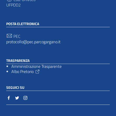
UFPDD2
POSTA ELETTRONICA
PEC
protocollo@pec.parcogargano.it
TRASPARENZA
Amministrazione Trasparente
Albo Pretorio
SEGUICI SU
Sezione Link Utili
Cookie policy
|