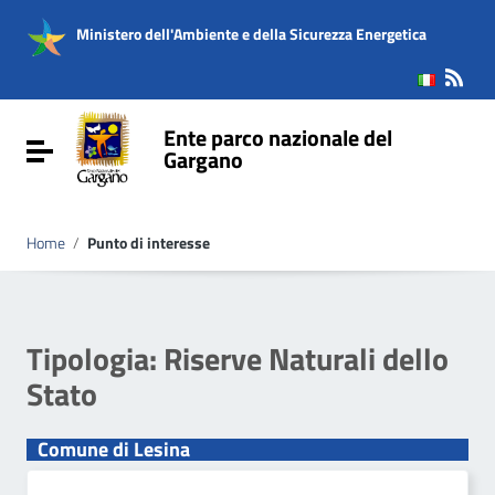
Vai ai contenuti
Vai al menu di navigazione
Ministero dell'Ambiente e della Sicurezza Energetica
Vai al footer
Ente parco nazionale del
Attiva / disattiva la navigazione
Gargano
Home
/
Punto di interesse
Tipologia:
Riserve Naturali dello
Stato
Comune di Lesina