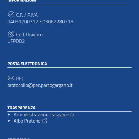
C.F. / P.IVA
94031700712 / 03062280718
Cod. Univoco
UFPDD2
POSTA ELETTRONICA
PEC
protocollo@pec.parcogargano.it
TRASPARENZA
Amministrazione Trasparente
Albo Pretorio