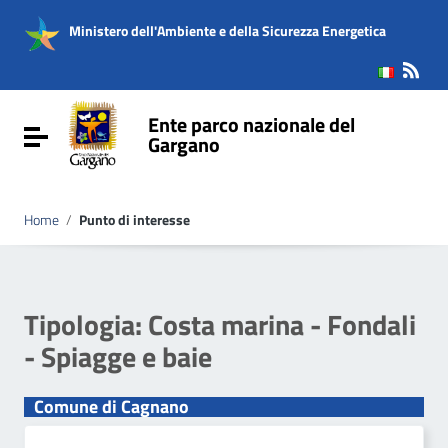
Vai ai contenuti
Vai al menu di navigazione
Ministero dell'Ambiente e della Sicurezza Energetica
Vai al footer
Ente parco nazionale del
Attiva / disattiva la navigazione
Gargano
Home
/
Punto di interesse
Tipologia:
Costa marina - Fondali
- Spiagge e baie
Comune di Cagnano