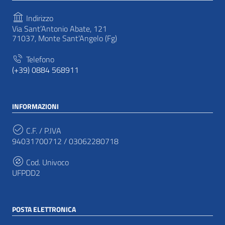
Indirizzo
Via Sant’Antonio Abate, 121
71037, Monte Sant'Angelo (Fg)
Telefono
(+39) 0884 568911
INFORMAZIONI
C.F. / P.IVA
94031700712 / 03062280718
Cod. Univoco
UFPDD2
POSTA ELETTRONICA