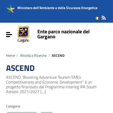
Vai ai contenuti
Vai al menu di navigazione
Ministero dell'Ambiente e della Sicurezza Energetica
Vai al footer
Ente parco nazionale del
Attiva / disattiva la navigazione
Gargano
Home
/
Attività e Ricerche
/
ASCEND
ASCEND
ASCEND “Boosting Adventure Tourism SMEs
Competitiveness and Economic Development” è un
progetto finanziato dal Programma Interreg IPA South
Adriatic 2021/2027 […]
Categorie