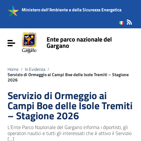
Vai ai contenuti
Vai al menu di navigazione
Ministero dell'Ambiente e della Sicurezza Energetica
Vai al footer
Ente parco nazionale del
Attiva / disattiva la navigazione
Gargano
Home
/
In Evidenza
/
Servizio di Ormeggio ai Campi Boe delle Isole Tremiti – Stagione
2026
Servizio di Ormeggio ai
Campi Boe delle Isole Tremiti
– Stagione 2026
L’Ente Parco Nazionale del Gargano informa i diportisti, gli
operatori nautici e tutti gli interessati che è attivo il Servizio
[…]