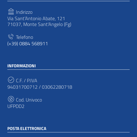
Indirizzo
Via Sant’Antonio Abate, 121
71037, Monte Sant'Angelo (Fg)
Telefono
(+39) 0884 568911
INFORMAZIONI
C.F. / P.IVA
94031700712 / 03062280718
Cod. Univoco
UFPDD2
POSTA ELETTRONICA