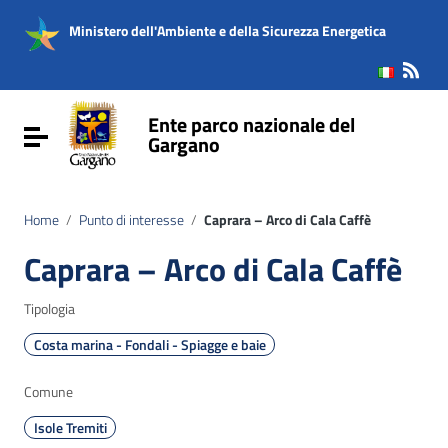
Vai ai contenuti
Vai al menu di navigazione
Ministero dell'Ambiente e della Sicurezza Energetica
Vai al footer
Ente parco nazionale del
Attiva / disattiva la navigazione
Gargano
Home
/
Punto di interesse
/
Caprara – Arco di Cala Caffè
Caprara – Arco di Cala Caffè
Tipologia
Costa marina - Fondali - Spiagge e baie
Comune
Isole Tremiti