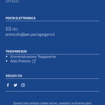
UFPDD2
POSTA ELETTRONICA
PEC
protocollo@pec.parcogargano.it
TRASPARENZA
Amministrazione Trasparente
Albo Pretorio
SEGUICI SU
Sezione Link Utili
Cookie policy
|
Questo sito utilizza cookie tecnici, analytics e di terze parti.