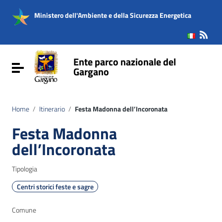
Vai ai contenuti
Vai al menu di navigazione
Ministero dell'Ambiente e della Sicurezza Energetica
Vai al footer
Ente parco nazionale del
Attiva / disattiva la navigazione
Gargano
Home
/
Itinerario
/
Festa Madonna dell’Incoronata
Festa Madonna
dell’Incoronata
Tipologia
Centri storici feste e sagre
Comune