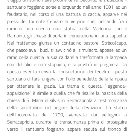
santuario foggiano sorse allorquando nell’anno 1001 ad un
feudatario, nel corso di una battuta di caccia, apparve nei
pressi del torrente Cervaro la Vergine che, indicando fra i
rami di una quercia una statua della Madonna con il
Bambino, gli chiese di porla in venerazione in una cappella.
Nel frattempo giunse un contadino-pastore, Strèccècapp,
che pascolava i buoi, si avvicinò al simulacro, appese ad un
ramo della quercia la sua caldarella trasformata in lampada
con dell’olio e uno stoppino, e si prostrò in preghiera. Da
questo evento deriva la consuetudine dei fedeli di questo
santuario di farsi ungere con l’olio benedetto della lampada
per ottenere la grazia. La trama di questa “leggenda-
apparizione” è simile a quella che fa risalire la nascita della
chiesa di S. Maria in silvis in Serracapriola a testimonianza
della similitudine nell’origine della devozione. La statua
dell’Incoronata del 1700, venerata dai pellegrini a
Serracapriola, durante la transumanza prima di proseguire
verso il santuario foggiano, appare seduta sul tronco di