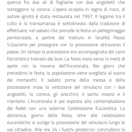
quercia fra due ali di fogliame con due angioletti che
sorreggono la corona. L’opera scolpita in legno di noce, di
autore ignoto è stata restaurata nel 1997. Il legame tra il
culto e la transumanza è sottolineato dalla tradizione di
effettuare, nel sabato che precede la festa un pellegrinaggio
penitenziale, a partire dal tratturo in località Passo
S.Giacomo per proseguire con la processione attraverso il
paese. Un tempo la processione era accompagnata dal carro
folcloristico trainato dai buoi. La festa inizia verso la metà di
aprile con la novena dell’Incoronata. Nei giorni che
precedono la festa, la popolazione viene svegliata al suono
dei mortaretti. Il sabato prima della messa e della
processione inizia la vestizione del simulacro con i due
angioletti, la corona, gli orecchini, il santo rosario e il
mantello. L’Incoronata è poi esposta alla contemplazione
dei fedeli con una solenne Celebrazione Eucaristica. La
domenica, giorno della festa, oltre alle celebrazioni
eucaristiche si svolge la processione del simulacro lungo le
vie cittadine. Alle ore 24 i fuochi pirotecnici concludono la