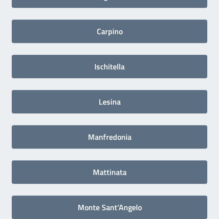
Carpino
Ischitella
Lesina
Manfredonia
Mattinata
Monte Sant’Angelo