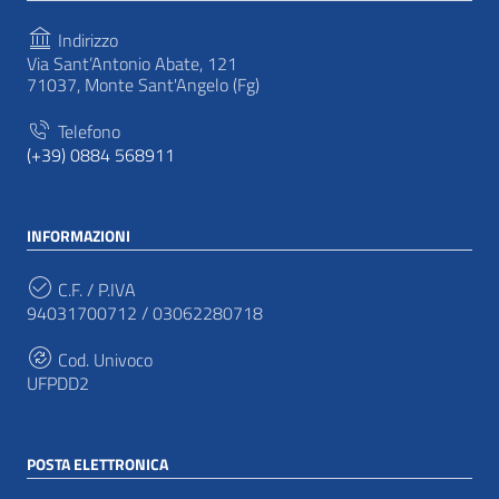
Indirizzo
Via Sant’Antonio Abate, 121
71037, Monte Sant'Angelo (Fg)
Telefono
(+39) 0884 568911
INFORMAZIONI
C.F. / P.IVA
94031700712 / 03062280718
Cod. Univoco
UFPDD2
POSTA ELETTRONICA