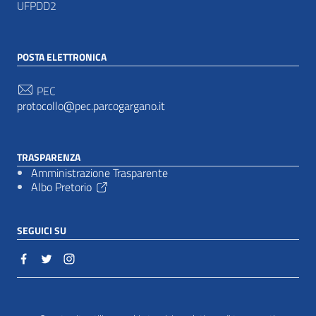
UFPDD2
POSTA ELETTRONICA
PEC
protocollo@pec.parcogargano.it
TRASPARENZA
Amministrazione Trasparente
Albo Pretorio
SEGUICI SU
Sezione Link Utili
Cookie policy
|