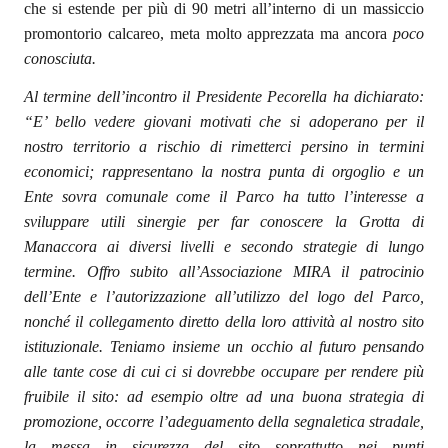
che si estende per più di 90 metri all’interno di un massiccio
promontorio calcareo, meta molto apprezzata ma ancora
poco
conosciuta.
Al termine dell’incontro il Presidente Pecorella ha dichiarato:
“E’ bello vedere giovani motivati che si adoperano per il
nostro territorio a rischio di rimetterci persino in termini
economici; rappresentano la nostra punta di orgoglio e un
Ente sovra comunale come il Parco ha tutto l’interesse a
sviluppare utili sinergie per far conoscere la Grotta di
Manaccora ai diversi livelli e secondo strategie di lungo
termine. Offro subito all’Associazione MIRA il patrocinio
dell’Ente e l’autorizzazione all’utilizzo del logo del Parco,
nonché il collegamento diretto della loro attività al nostro sito
istituzionale. Teniamo insieme un occhio al futuro pensando
alle tante cose di cui ci si dovrebbe occupare per rendere più
fruibile il sito: ad esempio oltre ad una buona strategia di
promozione, occorre l’adeguamento della segnaletica stradale,
la messa in sicurezza del sito soprattutto nei punti