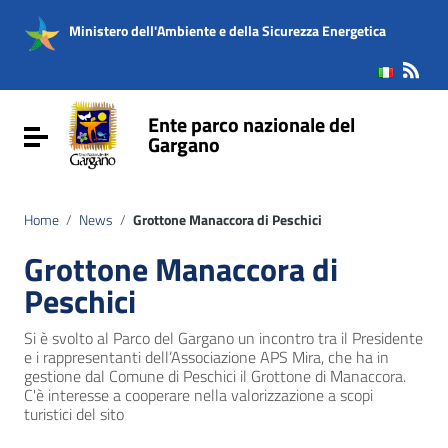
Vai ai contenuti
Vai al menu di navigazione
Ministero dell'Ambiente e della Sicurezza Energetica
Vai al footer
Ente parco nazionale del
Attiva / disattiva la navigazione
Gargano
Home
/
News
/
Grottone Manaccora di Peschici
Grottone Manaccora di
Peschici
Si è svolto al Parco del Gargano un incontro tra il Presidente
e i rappresentanti dell’Associazione APS Mira, che ha in
gestione dal Comune di Peschici il Grottone di Manaccora.
C'è interesse a cooperare nella valorizzazione a scopi
turistici del sito