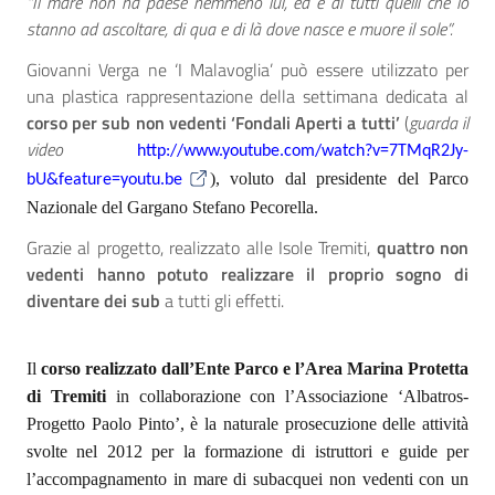
“Il mare non ha paese nemmeno lui, ed è di tutti quelli che lo
stanno ad ascoltare, di qua e di là dove nasce e muore il sole”.
Giovanni Verga ne ‘I Malavoglia’ può essere utilizzato per
una plastica rappresentazione della settimana dedicata al
corso per sub non vedenti ‘Fondali Aperti a tutti’
(
guarda il
video
http://www.youtube.com/watch?v=7TMqR2Jy-
), voluto dal presidente del Parco
bU&feature=youtu.be
Nazionale del Gargano Stefano Pecorella.
Grazie al progetto, realizzato alle Isole Tremiti,
quattro non
vedenti hanno potuto realizzare il proprio sogno di
diventare dei sub
a tutti gli effetti.
Il
corso realizzato dall’Ente Parco e l’Area Marina Protetta
di Tremiti
in collaborazione con l’Associazione ‘Albatros-
Progetto Paolo Pinto’, è la naturale prosecuzione delle attività
svolte nel 2012 per la formazione di istruttori e guide per
l’accompagnamento in mare di subacquei non vedenti con un