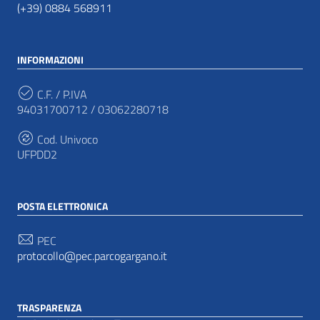
(+39) 0884 568911
INFORMAZIONI
C.F. / P.IVA
94031700712 / 03062280718
Cod. Univoco
UFPDD2
POSTA ELETTRONICA
PEC
protocollo@pec.parcogargano.it
TRASPARENZA