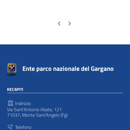
Pagina precedente
Pagina successiva
Ente parco nazionale del Gargano
RECAPITI
Indirizzo
Via Sant’Antonio Abate, 121
71037, Monte Sant'Angelo (Fg)
Telefono