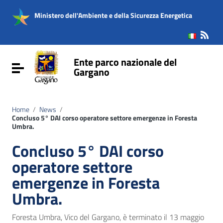
Vai ai contenuti
Vai al menu di navigazione
Ministero dell'Ambiente e della Sicurezza Energetica
Vai al footer
Ente parco nazionale del
Attiva / disattiva la navigazione
Gargano
Home
/
News
/
Concluso 5° DAI corso operatore settore emergenze in Foresta
Umbra.
Concluso 5° DAI corso
operatore settore
emergenze in Foresta
Umbra.
Foresta Umbra, Vico del Gargano, è terminato il 13 maggio