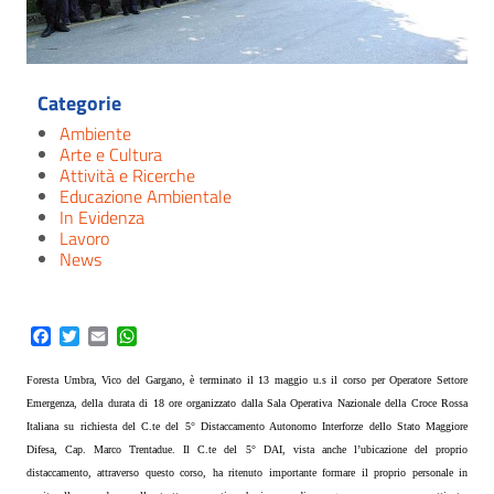
Categorie
Ambiente
Arte e Cultura
Attività e Ricerche
Educazione Ambientale
In Evidenza
Lavoro
News
Facebook
Twitter
Email
WhatsApp
Foresta Umbra, Vico del Gargano, è terminato il 13 maggio u.s il corso per Operatore Settore
Emergenza, della durata di 18 ore organizzato dalla Sala Operativa Nazionale della Croce Rossa
Italiana su richiesta del C.te del 5° Distaccamento Autonomo Interforze dello Stato Maggiore
Difesa, Cap. Marco Trentadue. Il C.te del 5° DAI, vista anche l’ubicazione del proprio
distaccamento, attraverso questo corso, ha ritenuto importante formare il proprio personale in