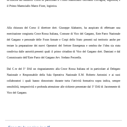
il Primo Maresciallo Marco Fiore, logistica.
Alla chiusura del Corso il direttore dott. Giuseppe Alabastro, ha auspicato di effettuare una
esercitazione congiunta Croce Rossa Italiana, Comune di Vico del Gargano, Ente Parco Nazionale
del Gargano e personale delle Forze Armate e Corpi dello Stato presenti sul territorio anche per
testare la preparazione dei nuovi Operatori del Settore Emergenza e sembra che l’idea sia stata
condivisa dalle autorità presenti quali il primo cittadino di Vico del Gargano dott. Damiani e dal
Commissario dell’Ente Parco del Gargano Avv. Stefano Pecorella.
Dal C.te del 5° DAI un ringraziamento alla Croce Rossa Italiana ed in particolare al Delegato
Nazionale e Responsabile della Sala Operativa Nazionale E.M. Roberto Antonini e ai suoi
collaboratori i quali hanno dimostrato durante tutta l’attività formativa sopra indica, sempre
sensibilità, tempestività e profonda attenzione alle richieste presentate dal 5° DAI di Jacotenente di
Vico del Gargano.