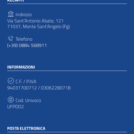
Indirizzo
Via Sant’Antonio Abate, 121
71037, Monte Sant'Angelo (Fg)
Telefono
(+39) 0884 568911
INFORMAZIONI
C.F. / P.IVA
94031700712 / 03062280718
Cod. Univoco
UFPDD2
POSTA ELETTRONICA