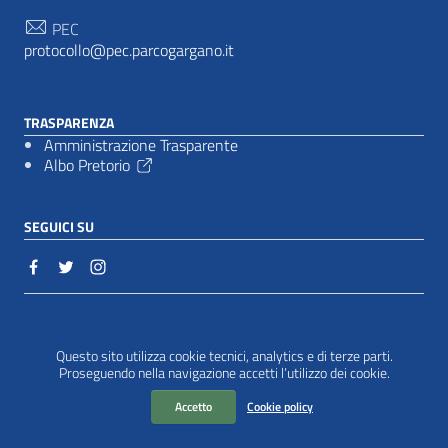
PEC
protocollo@pec.parcogargano.it
TRASPARENZA
Amministrazione Trasparente
Albo Pretorio
SEGUICI SU
Sezione Link Utili
Cookie policy
|
Questo sito utilizza cookie tecnici, analytics e di terze parti.
Proseguendo nella navigazione accetti l’utilizzo dei cookie.
Accetto
Cookie policy