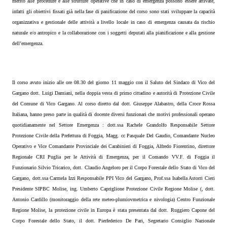
merito alle procedure e alle strutture operative che in caso di emergenza possono essere attivate,
infatti gli obiettivi fissati già nella fase di panificazione del corso sono stati sviluppare la capacità
organizzativa e gestionale delle attività a livello locale in caso di emergenza causata da rischio
naturale e/o antropico e la collaborazione con i soggetti deputati alla pianificazione e alla gestione
dell’emergenza.
Il corso avuto inizio alle ore 08.30 del giorno 11 maggio con il Saluto del Sindaco di Vico del
Gargano dott. Luigi Damiani, nella doppia vesta di primo cittadino e autorità di Protezione Civile
del Comune di Vico Gargano. Al corso diretto dal dott. Giuseppe Alabastro, della Croce Rossa
Italiana, hanno preso parte in qualità di docente diversi funzionari che motivi professionali operano
quotidianamente nel Settore Emergenza : dott.ssa Rachele Grandolfo Responsabile Settore
Protezione Civile della Prefettura di Foggia, Magg. cc Pasquale Del Gaudio, Comandante Nucleo
Operativo e Vice Comandante Provinciale dei Carabinieri di Foggia, Alfredo Fiorentino, direttore
Regionale CRI Puglia per le Attività di Emergenza, per il Comando VV.F. di Foggia il
Funzionario Silvio Tricarico, dott. Claudio Angeloro per il Corpo Forestale dello Stato di Vico del
Gargano, dott.ssa Carmela Izzi Responsabile PPI Vico del Gargano, Prof.ssa Isabella Astorri Cieri
Presidente SIPBC Molise, ing. Umberto Capriglione Protezione Civile Regione Molise (, dott.
Antonio Cardillo (monitoraggio della rete meteo-plumiovmetrica e nivologia) Centro Funzionale
Regione Molise, la protezione civile in Europa è stata presentata dal dott. Ruggiero Capone del
Corpo Forestale dello Stato, il dott. Pierfederico De Pari, Segretario Consiglio Nazionale