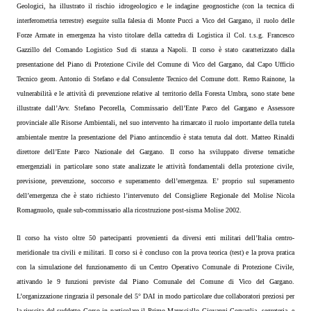
Geologici, ha illustrato il rischio idrogeologico e le indagine geognostiche (con la tecnica di
interferometria terrestre) eseguite sulla falesia di Monte Pucci a Vico del Gargano, il ruolo delle
Forze Armate in emergenza ha visto titolare della cattedra di Logistica il Col. t.s.g. Francesco
Gazzillo del Comando Logistico Sud di stanza a Napoli. Il corso è stato caratterizzato dalla
presentazione del Piano di Protezione Civile del Comune di Vico del Gargano, dal Capo Ufficio
Tecnico geom. Antonio di Stefano e dal Consulente Tecnico del Comune dott. Remo Rainone, la
vulnerabilità e le attività di prevenzione relative al territorio della Foresta Umbra, sono state bene
illustrate dall’Avv. Stefano Pecorella, Commissario dell’Ente Parco del Gargano e Assessore
provinciale alle Risorse Ambientali, nel suo intervento ha rimarcato il ruolo importante della tutela
ambientale mentre la presentazione del Piano antincendio è stata tenuta dal dott. Matteo Rinaldi
direttore dell’Ente Parco Nazionale del Gargano. Il corso ha sviluppato diverse tematiche
emergenziali in particolare sono state analizzate le attività fondamentali della protezione civile,
previsione, prevenzione, soccorso e superamento dell’emergenza. E’ proprio sul superamento
dell’emergenza che è stato richiesto l’intervenuto del Consigliere Regionale del Molise Nicola
Romagnuolo, quale sub-commissario alla ricostruzione post-sisma Molise 2002.
Il corso ha visto oltre 50 partecipanti provenienti da diversi enti militari dell’Italia centro-
meridionale tra civili e militari. Il corso si è concluso con la prova teorica (test) e la prova pratica
con la simulazione del funzionamento di un Centro Operativo Comunale di Protezione Civile,
attivando le 9 funzioni previste dal Piano Comunale del Comune di Vico del Gargano.
L’organizzazione ringrazia il personale del 5° DAI in modo particolare due collaboratori preziosi per
la riuscita del suddetto Corso in particolare il Primo Maresciallo Giovanni Corvaglia, segreteria, e