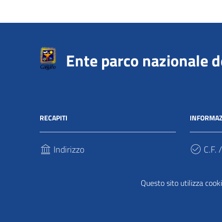
Ente parco nazionale 
RECAPITI
INFORMAZ
Indirizzo
C.F. /
Via Sant’Antonio Abate, 121
940317
71037, Monte Sant'Angelo (Fg)
Questo sito utilizza cooki
Cod.
Telefono
UFPDD
(+39) 0884 568911