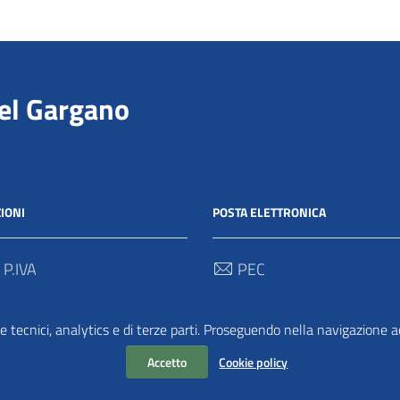
del Gargano
IONI
POSTA ELETTRONICA
 P.IVA
PEC
00712 / 03062280718
protocollo@pec.parcogargan
e tecnici, analytics e di terze parti. Proseguendo nella navigazione acc
 Univoco
TRASPARENZA
2
Accetto
Cookie policy
Amministrazione Traspar