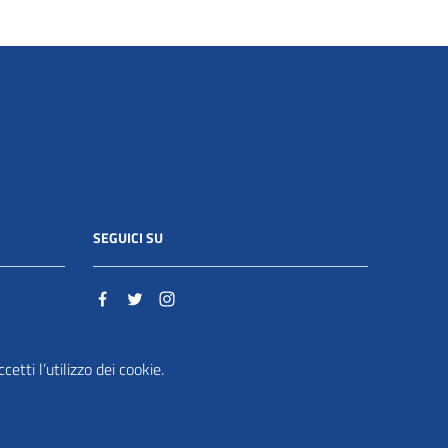
SEGUICI SU
o.it
etti l’utilizzo dei cookie.
ente