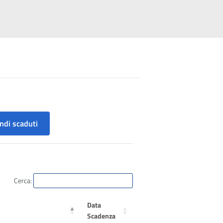
ndi scaduti
Cerca:
Data
Scadenza