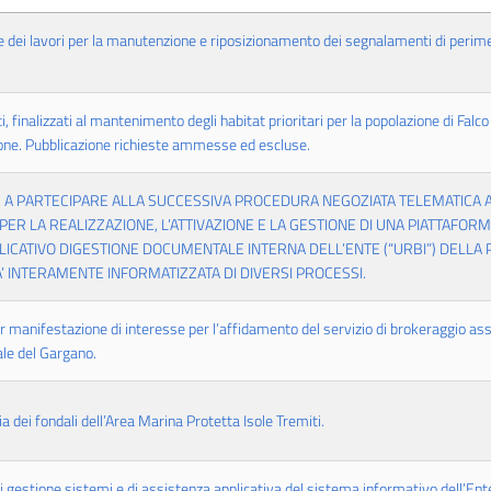
ne dei lavori per la manutenzione e riposizionamento dei segnalamenti di perim
, finalizzati al mantenimento degli habitat prioritari per la popolazione di Falco
ione. Pubblicazione richieste ammesse ed escluse.
E A PARTECIPARE ALLA SUCCESSIVA PROCEDURA NEGOZIATA TELEMATICA AI 
 PER LA REALIZZAZIONE, L’ATTIVAZIONE E LA GESTIONE DI UNA PIATTAFOR
PLICATIVO DIGESTIONE DOCUMENTALE INTERNA DELL’ENTE (“URBI”) DELLA PA 
’ INTERAMENTE INFORMATIZZATA DI DIVERSI PROCESSI.
r manifestazione di interesse per l’affidamento del servizio di brokeraggio assi
ale del Gargano.
a dei fondali dell’Area Marina Protetta Isole Tremiti.
di gestione sistemi e di assistenza applicativa del sistema informativo dell’En