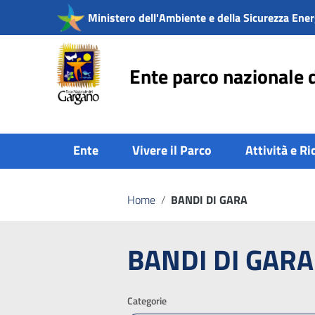
Vai ai contenuti
Ministero dell'Ambiente e della Sicurezza Ener
Vai al menu di navigazione
Vai al footer
Ente parco nazionale 
Ente
Vivere il Parco
Attività e Ri
Home
/
BANDI DI GARA
BANDI DI GARA
Categorie