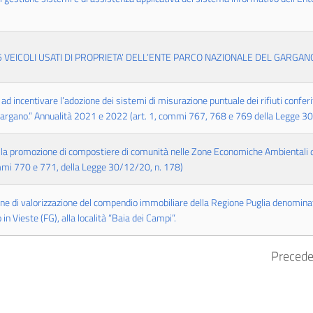
 5 VEICOLI USATI DI PROPRIETA’ DELL’ENTE PARCO NAZIONALE DEL GARGAN
d incentivare l’adozione dei sistemi di misurazione puntuale dei rifiuti confer
l Gargano.” Annualità 2021 e 2022 (art. 1, commi 767, 768 e 769 della Legge 3
r la promozione di compostiere di comunità nelle Zone Economiche Ambientali d
mmi 770 e 771, della Legge 30/12/20, n. 178)
e di valorizzazione del compendio immobiliare della Regione Puglia denominato
 in Vieste (FG), alla località “Baia dei Campi”.
Preced