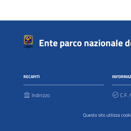
Ente parco nazionale 
RECAPITI
INFORMAZ
Indirizzo
C.F. /
Via Sant’Antonio Abate, 121
940317
71037, Monte Sant'Angelo (Fg)
Questo sito utilizza cooki
Cod.
Telefono
UFPDD