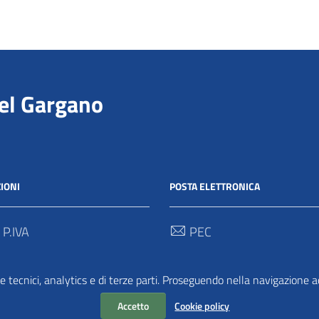
del Gargano
IONI
POSTA ELETTRONICA
 P.IVA
PEC
00712 / 03062280718
protocollo@pec.parcogargan
e tecnici, analytics e di terze parti. Proseguendo nella navigazione acc
 Univoco
TRASPARENZA
2
Accetto
Cookie policy