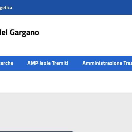
getica
del Gargano
cerche
AMP Isole Tremiti
Amministrazione Tra