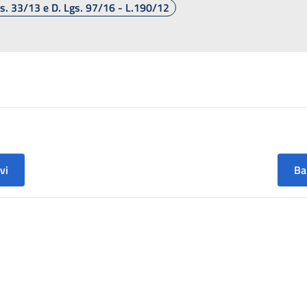
Lgs. 33/13 e D. Lgs. 97/16 - L.190/12
vi
Ba