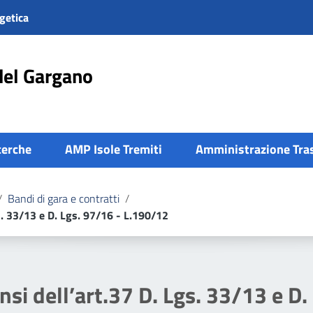
getica
del Gargano
cerche
AMP Isole Tremiti
Amministrazione Tra
/
Bandi di gara e contratti
/
gs. 33/13 e D. Lgs. 97/16 - L.190/12
nsi dell’art.37 D. Lgs. 33/13 e D