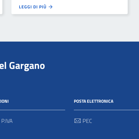
LEGGI DI PIÙ
del Gargano
IONI
POSTA ELETTRONICA
 P.IVA
PEC
00712 / 03062280718
protocollo@pec.parcogargan