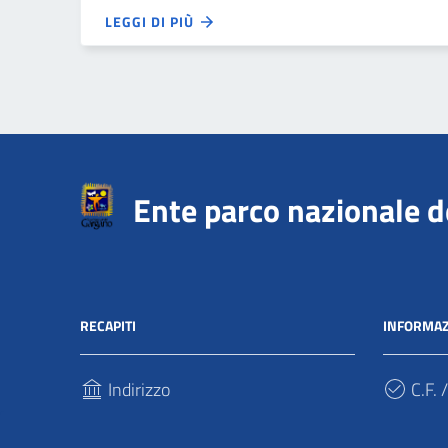
LEGGI DI PIÙ
Ente parco nazionale 
RECAPITI
INFORMAZ
Indirizzo
C.F. /
Via Sant’Antonio Abate, 121
940317
71037, Monte Sant'Angelo (Fg)