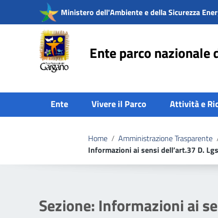
Vai ai contenuti
Ministero dell'Ambiente e della Sicurezza Ener
Vai al menu di navigazione
Vai al footer
Ente parco nazionale 
Ente
Vivere il Parco
Attività e Ri
Home
/
Amministrazione Trasparente
Informazioni ai sensi dell’art.37 D. L
Sezione:
Informazioni ai se