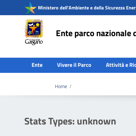
Vai ai contenuti
Ministero dell'Ambiente e della Sicurezza Ener
Vai al menu di navigazione
Vai al footer
Ente parco nazionale 
Ente
Vivere il Parco
Attività e Ri
Home
/
Stats Types:
unknown