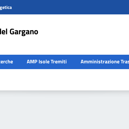
getica
del Gargano
cerche
AMP Isole Tremiti
Amministrazione Tra