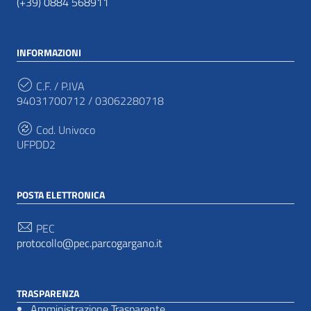
(+39) 0884 568911
INFORMAZIONI
C.F. / P.IVA
94031700712 / 03062280718
Cod. Univoco
UFPDD2
POSTA ELETTRONICA
PEC
protocollo@pec.parcogargano.it
TRASPARENZA
Amministrazione Trasparente