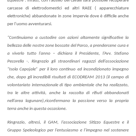
Equestre”. Infatti, con l’ausilio dei cavalli sarà possibile recuperare
carcasse di elettrodomestici ed altri RAEE ( apparecchiature
elettroniche) abbandonate in zone impervie dove è difficile anche
per l’uomo avventurarsi.
“Continuiamo a custodire con azioni altamente significative la
bellezza delle nostre zone boscate del Parco, a prendercene cura e
a viverlo tutto l’anno – dichiara il Presidente, l’Avv. Stefano
Pecorella -. Ringrazio gli straordinari ragazzi dell’associazione
“Isola Capojale” per il loro continuo ed incondizionato impegno
che, dopo gli incredibili risultati di ECODREAM 2013 (il campo di
volontariato internazionale di tipo ambientale che ha realizzato,
tra le altre attività, anche la raccolta di rifiuti abbandonati
nell’area lagunare),riconfermano la passione verso la propria
terra anche in questa occasione.
Ringrazio, altresì, il GAM, l’associazione Sitizzo Equestre e il
Gruppo Speleologico per l’entusiasmo e l’impegno nel sostenere