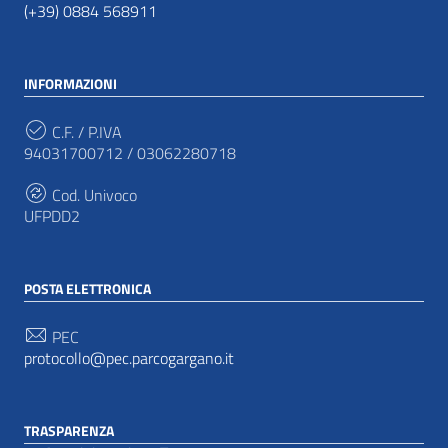
(+39) 0884 568911
INFORMAZIONI
C.F. / P.IVA
94031700712 / 03062280718
Cod. Univoco
UFPDD2
POSTA ELETTRONICA
PEC
protocollo@pec.parcogargano.it
TRASPARENZA