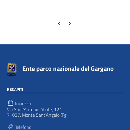
Pagina precedente
Pagina successiva
Ente parco nazionale del Gargano
RECAPITI
Indirizzo
Via Sant’Antonio Abate, 121
71037, Monte Sant'Angelo (Fg)
Telefono