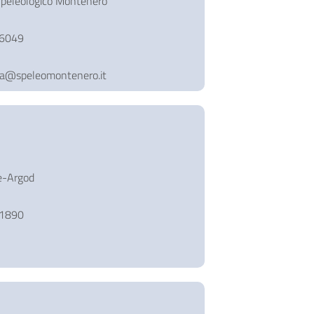
peleologico Montenero
76049
ia@speleomontenero.it
e-Argod
91890