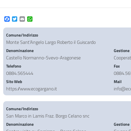
Facebook
Twitter
Email
WhatsApp
Comune/Indirizzo
Monte Sant’Angelo Largo Roberto il Guiscardo
Denominazione
Gestione
Castello Normanno-Svevo-Aragonese
Coopera
Telefono
Fax
0884.565444
0884.5
Sito Web
Mail
https://www.ecogargano.it
info@eco
Comune/Indirizzo
San Marco in Lamis Fraz. Borgo Celano snc
Denominazione
Gestione