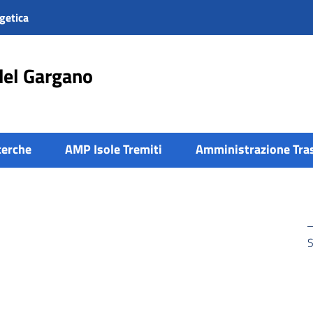
getica
del Gargano
cerche
AMP Isole Tremiti
Amministrazione Tra
S