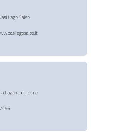
Oasi Lago Salso
www.oasilagosalso.it
lla Laguna di Lesina
07456