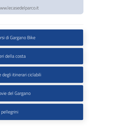
www.lecasedelparco.it
orsi di Gargano Bike
eri della costa
 degli itinerari ciclabili
ovie del Gargano
 pellegrini