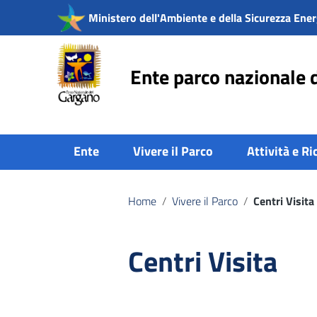
Vai ai contenuti
Ministero dell'Ambiente e della Sicurezza Ener
Vai al menu di navigazione
Vai al footer
Ente parco nazionale 
Ente
Vivere il Parco
Attività e Ri
Home
/
Vivere il Parco
/
Centri Visita
Centri Visita