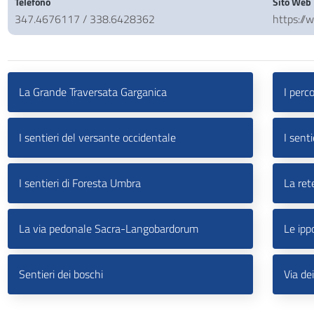
Telefono
Sito Web
347.4676117 / 338.6428362
https://
La Grande Traversata Garganica
I perc
I sentieri del versante occidentale
I senti
I sentieri di Foresta Umbra
La rete
La via pedonale Sacra-Langobardorum
Le ipp
Sentieri dei boschi
Via dei