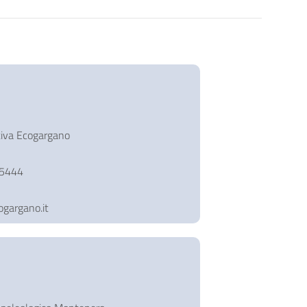
tiva Ecogargano
65444
gargano.it