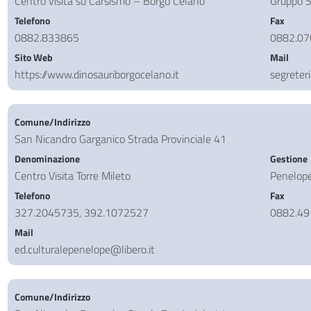
Centro visita su Carsismo – Borgo Celano
Gruppo S
Telefono
Fax
0882.833865
0882.0
Sito Web
Mail
https://www.dinosauriborgocelano.it
segreter
Comune/Indirizzo
San Nicandro Garganico Strada Provinciale 41
Denominazione
Gestione
Centro Visita Torre Mileto
Penelop
Telefono
Fax
327.2045735, 392.1072527
0882.4
Mail
ed.culturalepenelope@libero.it
Comune/Indirizzo