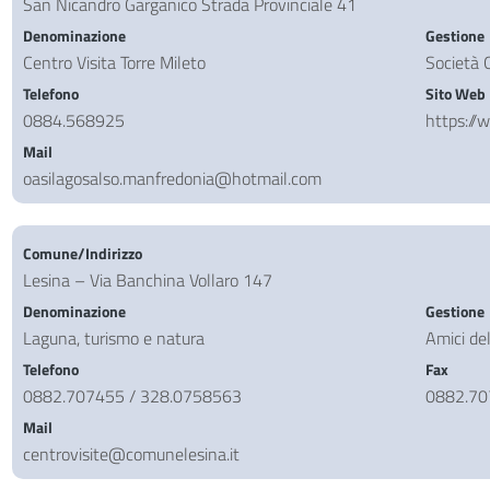
San Nicandro Garganico Strada Provinciale 41
Denominazione
Gestione
Centro Visita Torre Mileto
Società 
Telefono
Sito Web
0884.568925
https://
Mail
oasilagosalso.manfredonia@hotmail.com
Comune/Indirizzo
Lesina – Via Banchina Vollaro 147
Denominazione
Gestione
Laguna, turismo e natura
Amici de
Telefono
Fax
0882.707455 / 328.0758563
0882.7
Mail
centrovisite@comunelesina.it