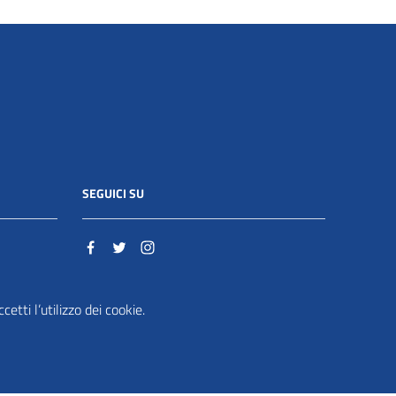
SEGUICI SU
o.it
etti l’utilizzo dei cookie.
ente