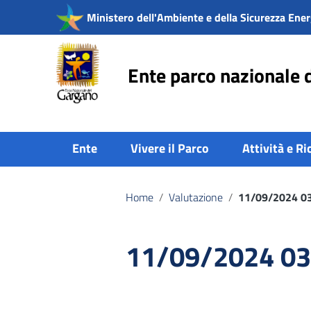
Vai ai contenuti
Ministero dell'Ambiente e della Sicurezza Ener
Vai al menu di navigazione
Vai al footer
Ente parco nazionale 
Ente
Vivere il Parco
Attività e Ri
Home
/
Valutazione
/
11/09/2024 0
11/09/2024 03