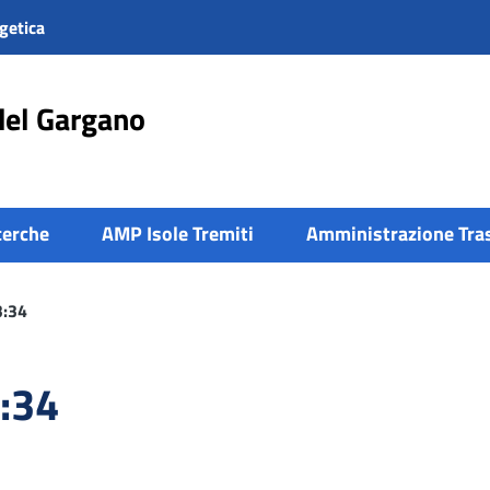
getica
del Gargano
cerche
AMP Isole Tremiti
Amministrazione Tra
3:34
:34