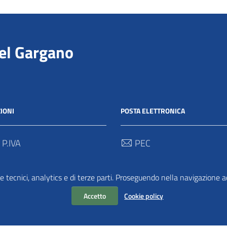
del Gargano
IONI
POSTA ELETTRONICA
 P.IVA
PEC
00712 / 03062280718
protocollo@pec.parcogargan
e tecnici, analytics e di terze parti. Proseguendo nella navigazione acc
 Univoco
TRASPARENZA
2
Accetto
Cookie policy
Amministrazione Traspar
Albo Pretorio