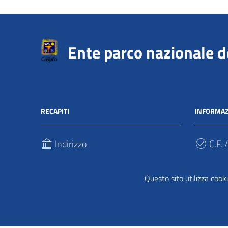
Ente parco nazionale 
RECAPITI
INFORMAZ
Indirizzo
C.F. /
Via Sant’Antonio Abate, 121
940317
71037, Monte Sant'Angelo (Fg)
Questo sito utilizza cooki
Cod.
Telefono
UFPDD
(+39) 0884 568911