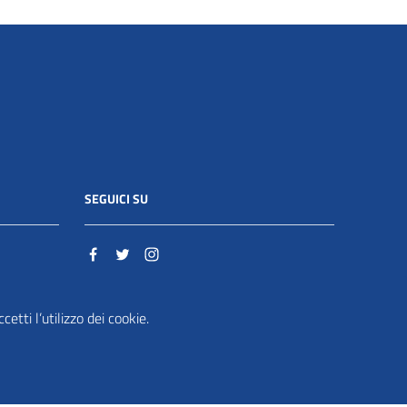
SEGUICI SU
o.it
etti l’utilizzo dei cookie.
ente