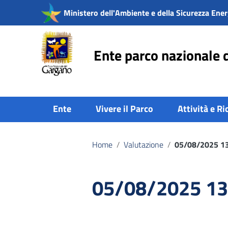
Vai ai contenuti
Ministero dell'Ambiente e della Sicurezza Ener
Vai al menu di navigazione
Vai al footer
Ente parco nazionale 
Ente
Vivere il Parco
Attività e Ri
Home
/
Valutazione
/
05/08/2025 1
05/08/2025 13