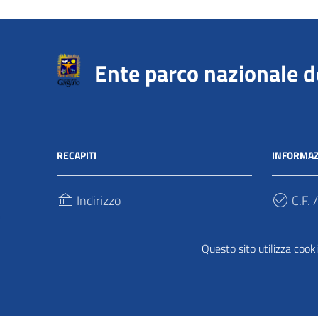
Ente parco nazionale 
RECAPITI
INFORMAZ
Indirizzo
C.F. /
Via Sant’Antonio Abate, 121
940317
71037, Monte Sant'Angelo (Fg)
Questo sito utilizza cooki
Cod.
Telefono
UFPDD
(+39) 0884 568911