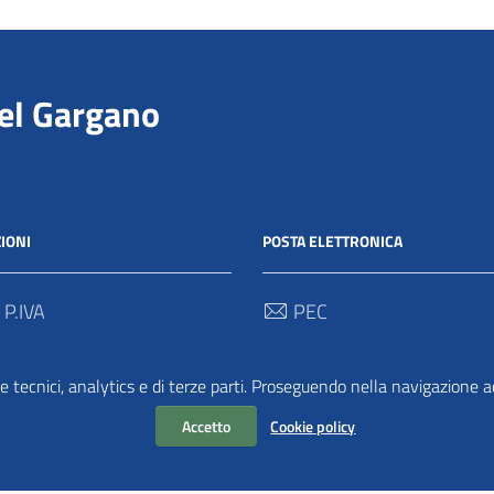
del Gargano
IONI
POSTA ELETTRONICA
 P.IVA
PEC
00712 / 03062280718
protocollo@pec.parcogargan
e tecnici, analytics e di terze parti. Proseguendo nella navigazione acc
 Univoco
TRASPARENZA
2
Accetto
Cookie policy
Amministrazione Traspar
Albo Pretorio