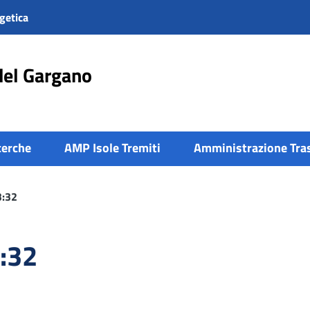
getica
del Gargano
cerche
AMP Isole Tremiti
Amministrazione Tra
3:32
:32