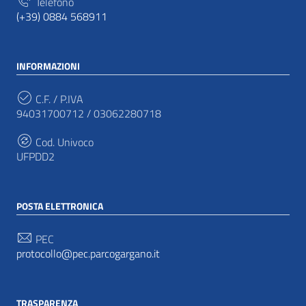
Telefono
(+39) 0884 568911
INFORMAZIONI
C.F. / P.IVA
94031700712 / 03062280718
Cod. Univoco
UFPDD2
POSTA ELETTRONICA
PEC
protocollo@pec.parcogargano.it
TRASPARENZA