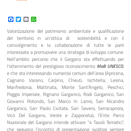
Facebook
Twitter
Email
WhatsApp
Valorizzazione del patrimonio ambientale e qualificazione
del territorio in un’ottica di
sostenibilità e con il
coinvolgimento e la collaborazione di tutte le parti
interessate a promuovere una strategia di sviluppo comune.
Nell’ambito percorso che il Gargano sta effettuando per
l’ottenimento del prestigioso riconoscimento
MaB UNESCO
,
e che sta interessando numerosi comuni dell’area (Apricena,
Cagnano Varano, Carpino, Chieuti, Ischitella, Lesina,
Manfredonia, Mattinata, Monte Sant’Angelo, Peschici,
Poggio Imperiale, Rignano Garganico, Rodi Garganico, San
Giovanni Rotondo, San Marco In Lamis, San Nicandro
Garganico, San Paolo Civitate, San Severo, Serracapriola,
Vico Del Gargano, Vieste e Zapponeta), l’Ente Parco
Nazionale del Gargano intende attivare “4 Tavoli Tematici”,
che seguono l’incontro di presentazione svoltosi sempre