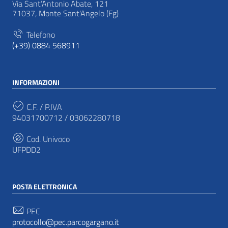
Via Sant’Antonio Abate, 121
71037, Monte Sant'Angelo (Fg)
Telefono
(+39) 0884 568911
INFORMAZIONI
C.F. / P.IVA
94031700712 / 03062280718
Cod. Univoco
UFPDD2
POSTA ELETTRONICA
PEC
protocollo@pec.parcogargano.it