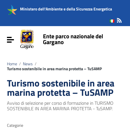
Vai ai contenuti
Vai al menu di navigazione
Ministero dell'Ambiente e della Sicurezza Energetica
Vai al footer
Ente parco nazionale del
Attiva / disattiva la navigazione
Gargano
Home
/
News
/
Turismo sostenibile in area marina protetta – TuSAMP
Turismo sostenibile in area
marina protetta – TuSAMP
Avviso di selezione per corso di formazione in TURISMO
SOSTENIBILE IN AREA MARINA PROTETTA - TuSAMP.
Categorie