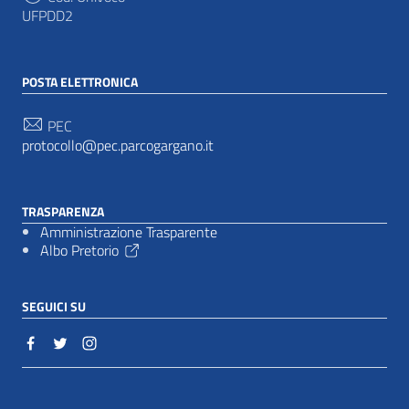
UFPDD2
POSTA ELETTRONICA
PEC
protocollo@pec.parcogargano.it
TRASPARENZA
Amministrazione Trasparente
Albo Pretorio
SEGUICI SU
Sezione Link Utili
Cookie policy
|