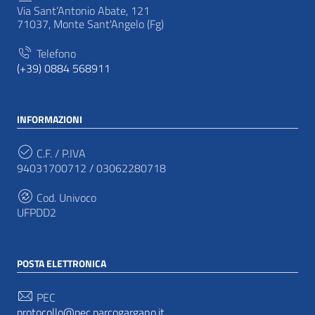
Via Sant’Antonio Abate, 121
71037, Monte Sant'Angelo (Fg)
Telefono
(+39) 0884 568911
INFORMAZIONI
C.F. / P.IVA
94031700712 / 03062280718
Cod. Univoco
UFPDD2
POSTA ELETTRONICA
PEC
protocollo@pec.parcogargano.it