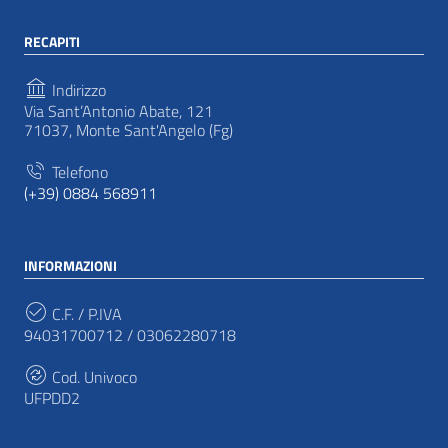
RECAPITI
Indirizzo
Via Sant’Antonio Abate, 121
71037, Monte Sant'Angelo (Fg)
Telefono
(+39) 0884 568911
INFORMAZIONI
C.F. / P.IVA
94031700712 / 03062280718
Cod. Univoco
UFPDD2