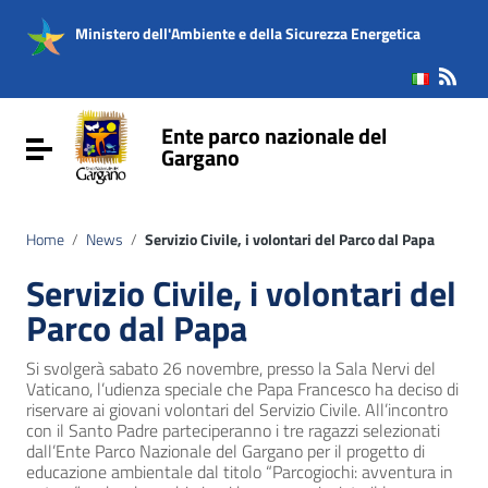
Vai ai contenuti
Vai al menu di navigazione
Ministero dell'Ambiente e della Sicurezza Energetica
Vai al footer
Ente parco nazionale del
Attiva / disattiva la navigazione
Gargano
Home
/
News
/
Servizio Civile, i volontari del Parco dal Papa
Servizio Civile, i volontari del
Parco dal Papa
Si svolgerà sabato 26 novembre, presso la Sala Nervi del
Vaticano, l’udienza speciale che Papa Francesco ha deciso di
riservare ai giovani volontari del Servizio Civile. All’incontro
con il Santo Padre parteciperanno i tre ragazzi selezionati
dall’Ente Parco Nazionale del Gargano per il progetto di
educazione ambientale dal titolo “Parcogiochi: avventura in