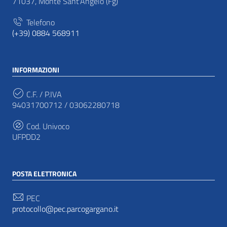
71037, Monte Sant'Angelo (Fg)
Telefono
(+39) 0884 568911
INFORMAZIONI
C.F. / P.IVA
94031700712 / 03062280718
Cod. Univoco
UFPDD2
POSTA ELETTRONICA
PEC
protocollo@pec.parcogargano.it