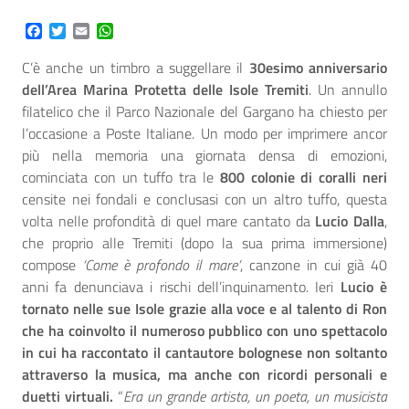
Facebook
Twitter
Email
WhatsApp
C’è anche un timbro a suggellare il
30esimo anniversario
dell’Area Marina Protetta delle Isole Tremiti
. Un annullo
filatelico che il Parco Nazionale del Gargano ha chiesto per
l’occasione a Poste Italiane. Un modo per imprimere ancor
più nella memoria una giornata densa di emozioni,
cominciata con un tuffo tra le
800 colonie di coralli neri
censite nei fondali e conclusasi con un altro tuffo, questa
volta nelle profondità di quel mare cantato da
Lucio Dalla
,
che proprio alle Tremiti (dopo la sua prima immersione)
compose
‘Come è profondo il mare’
, canzone in cui già 40
anni fa denunciava i rischi dell’inquinamento. Ieri
Lucio è
tornato nelle sue Isole grazie alla voce e al talento di Ron
che ha coinvolto il numeroso pubblico con uno spettacolo
in cui ha raccontato il cantautore bolognese non soltanto
attraverso la musica, ma anche con ricordi personali e
duetti virtuali.
“
Era un grande artista, un poeta, un musicista