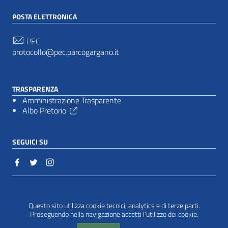
POSTA ELETTRONICA
PEC
protocollo@pec.parcogargano.it
TRASPARENZA
Amministrazione Trasparente
Albo Pretorio
SEGUICI SU
Sezione Link Utili
Cookie policy
|
Questo sito utilizza cookie tecnici, analytics e di terze parti.
Proseguendo nella navigazione accetti l’utilizzo dei cookie.