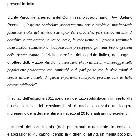
presenti in Italia.
L’Ente Parco, nella persona del Commissario straordinario, l’Avv. Stefano
Pecorella, “
esprime particolare apprezzamento per le attività di monitoraggio
faunistico svolte dal servizio scientifico del Parco che, permettendo all’Ente di
acquisire e aggiornare, in tempo reale, le conoscenze sul proprio patrimonio
naturalistico, costituiscono indispensabile presupposto per una buona gestione
delle risorse naturali”
. “Nello specifico del capriolo italico, aggiunge il
direttore dott. Matteo Rinaldi,
è necessario che le azioni di monitoraggio della
popolazione proseguano con continuità e di pari passo con le altre azioni di
conservazione a tutela di questa importante sottospecie presente solo in Italia
centromeridionale”
.
I risultati dell’edizione 2011 sono stati del tutto soddisfacenti in merito alla
riuscita tecnica dei censimenti, si è anche osservato un leggero
incremento della densità stimata rispetto al 2010 e agli anni precedenti.
I numeri del censimento (dati preliminari attualmente in corso di
elaborazione): 46 caprioli censiti in 4 giorni di attività (in media poco più