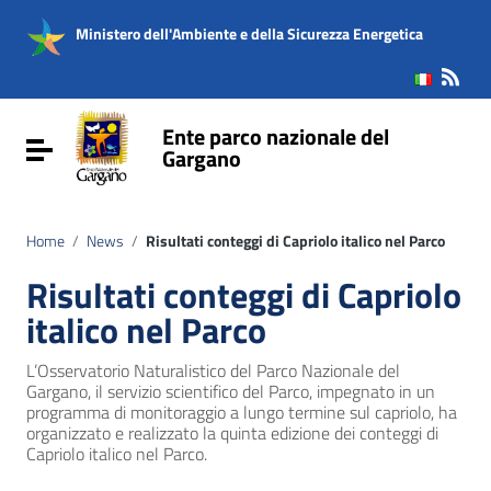
Vai ai contenuti
Vai al menu di navigazione
Ministero dell'Ambiente e della Sicurezza Energetica
Vai al footer
Ente parco nazionale del
Attiva / disattiva la navigazione
Gargano
Home
/
News
/
Risultati conteggi di Capriolo italico nel Parco
Risultati conteggi di Capriolo
italico nel Parco
L’Osservatorio Naturalistico del Parco Nazionale del
Gargano, il servizio scientifico del Parco, impegnato in un
programma di monitoraggio a lungo termine sul capriolo, ha
organizzato e realizzato la quinta edizione dei conteggi di
Capriolo italico nel Parco.