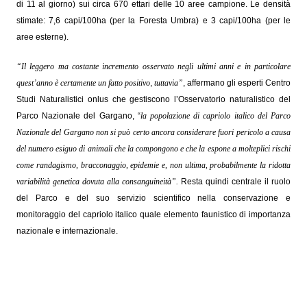
di 11 al giorno) sui circa 670 ettari delle 10 aree campione. Le densità
stimate: 7,6 capi/100ha (per la Foresta Umbra) e 3 capi/100ha (per le
aree esterne).
“Il leggero ma costante incremento osservato negli ultimi anni e in particolare
quest’anno è certamente un fatto positivo
,
tuttavia”
, affermano gli esperti Centro
Studi Naturalistici onlus che gestiscono l’Osservatorio naturalistico del
Parco Nazionale del Gargano, “
la popolazione di capriolo italico del Parco
Nazionale del Gargano non si può certo ancora considerare fuori pericolo a causa
del numero esiguo di animali che la compongono e che la espone a molteplici rischi
come randagismo, bracconaggio, epidemie e, non ultima, probabilmente la ridotta
variabilità genetica dovuta alla consanguineità”.
Resta quindi centrale il ruolo
del Parco e del suo servizio scientifico nella conservazione e
monitoraggio del capriolo italico quale elemento faunistico di importanza
nazionale e internazionale.