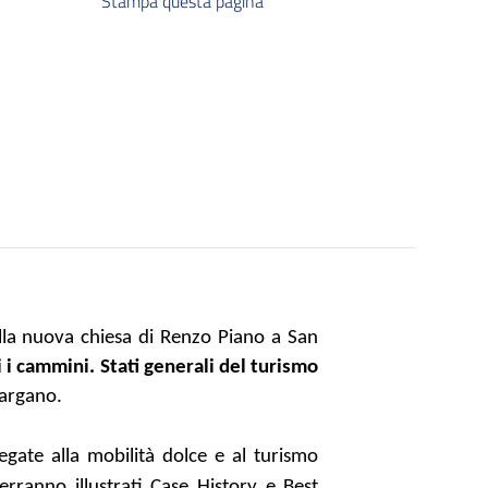
Stampa questa pagina
ella nuova chiesa di Renzo Piano a San
i cammini. Stati generali del turismo
Gargano.
legate alla mobilità dolce e al turismo
verranno illustrati Case History e Best