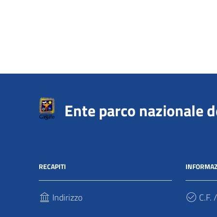
Ente parco nazionale 
RECAPITI
INFORMAZ
Indirizzo
C.F. /
Via Sant’Antonio Abate, 121
940317