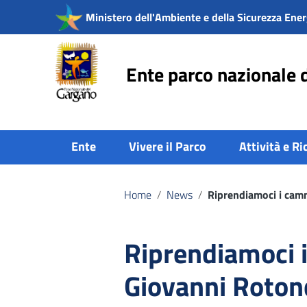
Vai ai contenuti
Ministero dell'Ambiente e della Sicurezza Ener
Vai al menu di navigazione
Vai al footer
Ente parco nazionale 
Ente
Vivere il Parco
Attività e Ri
Home
/
News
/
Riprendiamoci i cam
Riprendiamoci 
Giovanni Roton