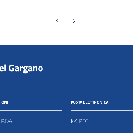
Pagina precedente
Pagina successiva
del Gargano
IONI
POSTA ELETTRONICA
 P.IVA
PEC
00712 / 03062280718
protocollo@pec.parcogargan