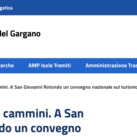
getica
del Gargano
cerche
AMP Isole Tremiti
Amministrazione Tra
mini. A San Giovanni Rotondo un convegno nazionale sul turismo
i cammini. A San
do un convegno