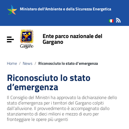
Vai ai contenuti
Vai al menu di navigazione
Ministero dell'Ambiente e della Sicurezza Energetica
Vai al footer
Ente parco nazionale del
Attiva / disattiva la navigazione
Gargano
Home
/
News
/
Riconosciuto lo stato d’emergenza
Riconosciuto lo stato
d’emergenza
Il Consiglio del Ministri ha approvato la dichiarazione dello
stato d’emergenza per i territori del Gargano colpiti
dall’alluvione. Il provvedimento è accompagnato dallo
stanziamento di dieci milioni e mezzo di euro per
fronteggiare le opere più urgenti