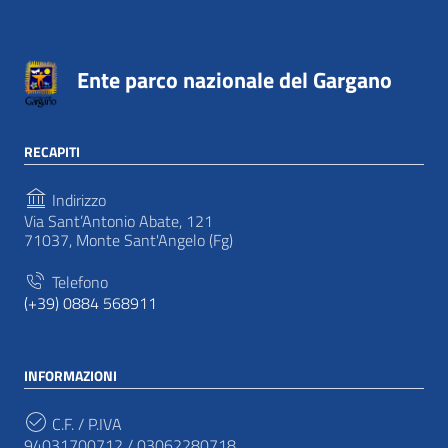
Ente parco nazionale del Gargano
RECAPITI
Indirizzo
Via Sant’Antonio Abate, 121
71037, Monte Sant'Angelo (Fg)
Telefono
(+39) 0884 568911
INFORMAZIONI
C.F. / P.IVA
94031700712 / 03062280718