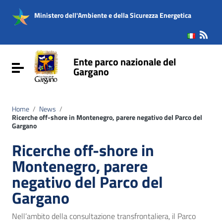
Vai ai contenuti
Vai al menu di navigazione
Ministero dell'Ambiente e della Sicurezza Energetica
Vai al footer
Ente parco nazionale del
Attiva / disattiva la navigazione
Gargano
Home
/
News
/
Ricerche off-shore in Montenegro, parere negativo del Parco del
Gargano
Ricerche off-shore in
Montenegro, parere
negativo del Parco del
Gargano
Nell’ambito della consultazione transfrontaliera, il Parco