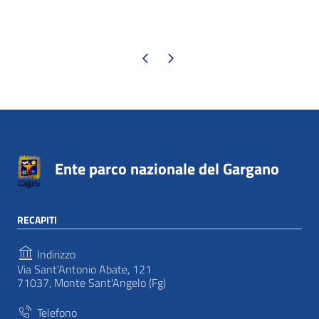
Pagina precedente
Pagina successiva
Ente parco nazionale del Gargano
RECAPITI
Indirizzo
Via Sant’Antonio Abate, 121
71037, Monte Sant'Angelo (Fg)
Telefono