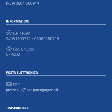
(+39) 0884 568911
INFORMAZIONI
C.F. / P.IVA
94031700712 / 03062280718
Cod. Univoco
UFPDD2
POSTA ELETTRONICA
PEC
protocollo@pec.parcogargano.it
TRASPARENZA