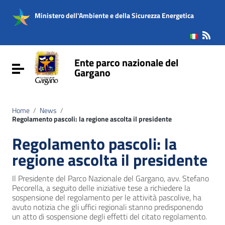
Vai ai contenuti
Vai al menu di navigazione
Ministero dell'Ambiente e della Sicurezza Energetica
Vai al footer
Ente parco nazionale del
Attiva / disattiva la navigazione
Gargano
Home
/
News
/
Regolamento pascoli: la regione ascolta il presidente
Regolamento pascoli: la
regione ascolta il presidente
Il Presidente del Parco Nazionale del Gargano, avv. Stefano
Pecorella, a seguito delle iniziative tese a richiedere la
sospensione del regolamento per le attività pascolive, ha
avuto notizia che gli uffici regionali stanno predisponendo
un atto di sospensione degli effetti del citato regolamento.