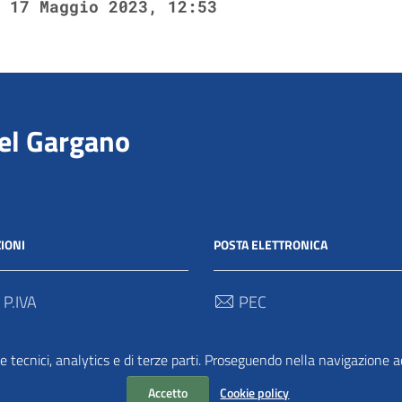
17 Maggio 2023, 12:53
del Gargano
IONI
POSTA ELETTRONICA
 P.IVA
PEC
00712 / 03062280718
protocollo@pec.parcogargan
e tecnici, analytics e di terze parti. Proseguendo nella navigazione acc
 Univoco
TRASPARENZA
2
Accetto
Cookie policy