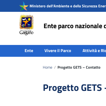
Vai ai contenuti
Ministero dell'Ambiente e della Sicurezza Ener
Vai al menu di navigazione
Vai al footer
Ente parco nazionale 
Ente
Vivere il Parco
Attività e Ri
Home
/
Progetto GETS – Contatto
Progetto GETS 