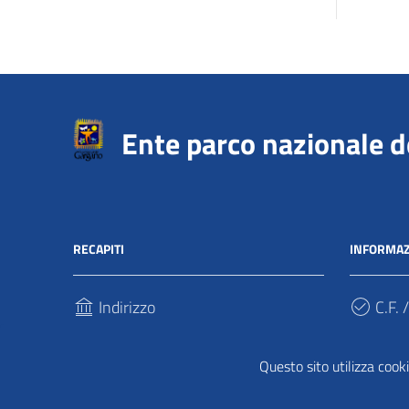
Ente parco nazionale 
RECAPITI
INFORMAZ
Indirizzo
C.F. /
Via Sant’Antonio Abate, 121
940317
71037, Monte Sant'Angelo (Fg)
Questo sito utilizza cooki
Cod.
Telefono
UFPDD