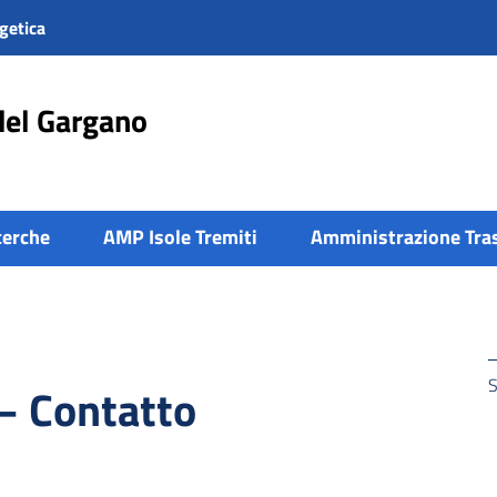
getica
del Gargano
cerche
AMP Isole Tremiti
Amministrazione Tra
S
– Contatto