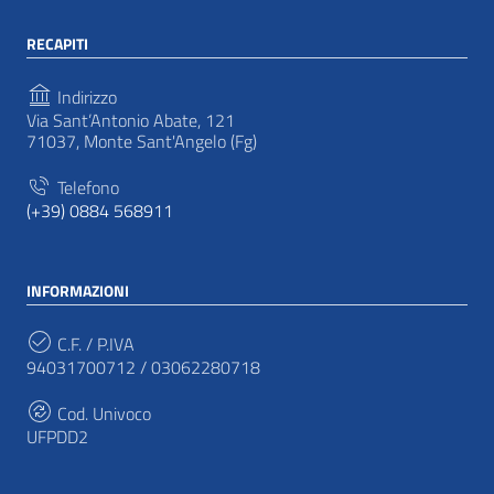
RECAPITI
Indirizzo
Via Sant’Antonio Abate, 121
71037, Monte Sant'Angelo (Fg)
Telefono
(+39) 0884 568911
INFORMAZIONI
C.F. / P.IVA
94031700712 / 03062280718
Cod. Univoco
UFPDD2