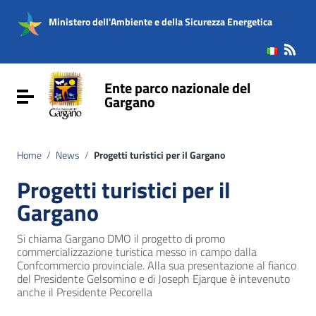
Vai ai contenuti
Vai al menu di navigazione
Ministero dell'Ambiente e della Sicurezza Energetica
Vai al footer
Ente parco nazionale del
Attiva / disattiva la navigazione
Gargano
Home
/
News
/
Progetti turistici per il Gargano
Progetti turistici per il
Gargano
Si chiama Gargano DMO il progetto di promo
commercializzazione turistica messo in campo dalla
Confcommercio provinciale. Alla sua presentazione al fianco
del Presidente Gelsomino e di Joseph Ejarque è intevenuto
anche il Presidente Pecorella