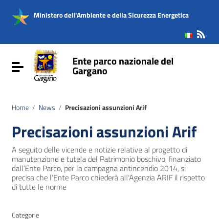
Vai ai contenuti
Vai al menu di navigazione
Ministero dell'Ambiente e della Sicurezza Energetica
Vai al footer
Ente parco nazionale del
Attiva / disattiva la navigazione
Gargano
Home
/
News
/
Precisazioni assunzioni Arif
Precisazioni assunzioni Arif
A seguito delle vicende e notizie relative al progetto di
manutenzione e tutela del Patrimonio boschivo, finanziato
dall’Ente Parco, per la campagna antincendio 2014, si
precisa che l’Ente Parco chiederà all'Agenzia ARIF il rispetto
di tutte le norme
Categorie