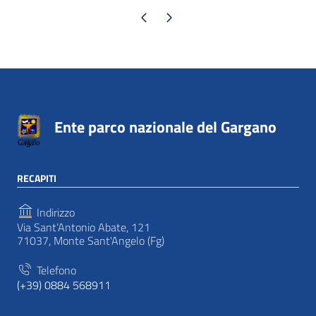
Pagina precedente
Pagina successiva
Ente parco nazionale del Gargano
RECAPITI
Indirizzo
Via Sant’Antonio Abate, 121
71037, Monte Sant'Angelo (Fg)
Telefono
(+39) 0884 568911