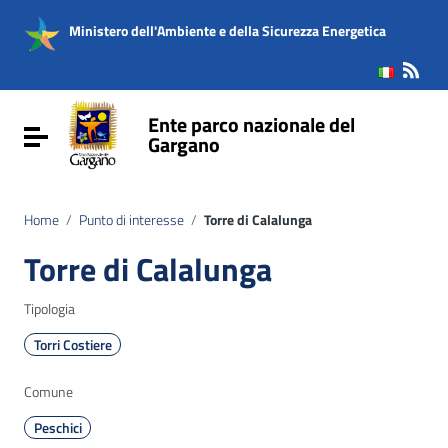
Vai ai contenuti
Vai al menu di navigazione
Ministero dell'Ambiente e della Sicurezza Energetica
Vai al footer
Ente parco nazionale del
Attiva / disattiva la navigazione
Gargano
Home
/
Punto di interesse
/
Torre di Calalunga
Torre di Calalunga
Tipologia
Torri Costiere
Comune
Peschici