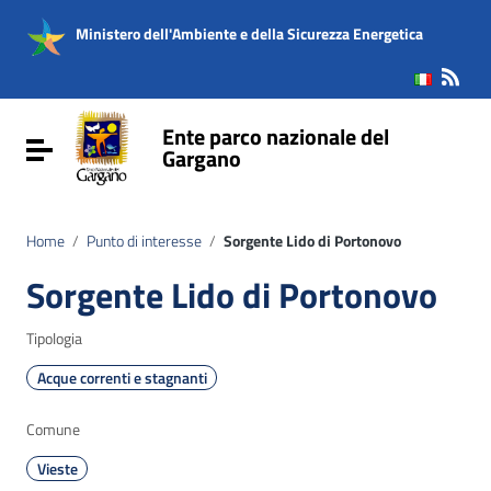
Vai ai contenuti
Vai al menu di navigazione
Ministero dell'Ambiente e della Sicurezza Energetica
Vai al footer
Ente parco nazionale del
Attiva / disattiva la navigazione
Gargano
Home
/
Punto di interesse
/
Sorgente Lido di Portonovo
Sorgente Lido di Portonovo
Tipologia
Acque correnti e stagnanti
Comune
Vieste