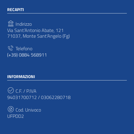
RECAPITI
Indirizzo
Via Sant’Antonio Abate, 121
71037, Monte Sant'Angelo (Fg)
Telefono
(+39) 0884 568911
INFORMAZIONI
C.F. / P.IVA
94031700712 / 03062280718
Cod. Univoco
UFPDD2