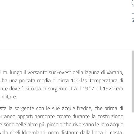
S
l.m. lungo il versante sud-ovest della laguna di Varano,
 ha una portata media di circa 100 l/s, temperatura di
ante dove è situata la sorgente, tra il 1917 ed 1920 era
militare.
esta la sorgente con le sue acque fredde, che prima di
erraneo opportunamente creato durante la costruzione
e sono delle altre più piccole che riversano le loro acque
volo degli Idrovolanti, poco distante dalla linea di costa,