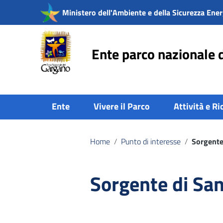
Vai ai contenuti
Ministero dell'Ambiente e della Sicurezza Ener
Vai al menu di navigazione
Vai al footer
Ente parco nazionale 
Ente
Vivere il Parco
Attività e Ri
Home
/
Punto di interesse
/
Sorgente
Sorgente di San