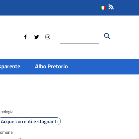
Cerca
sparente
Albo Pretorio
ipologia
Acque correnti e stagnanti
Comune