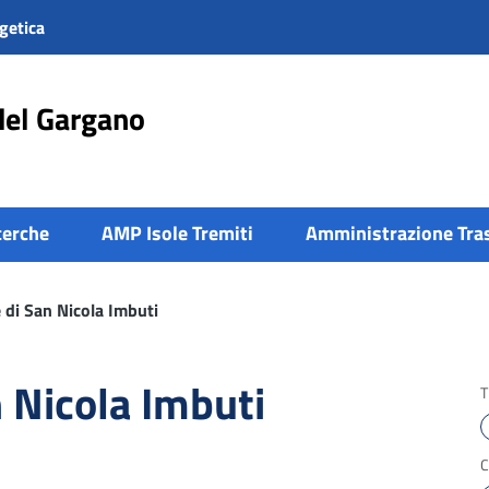
getica
del Gargano
cerche
AMP Isole Tremiti
Amministrazione Tra
 di San Nicola Imbuti
 Nicola Imbuti
T