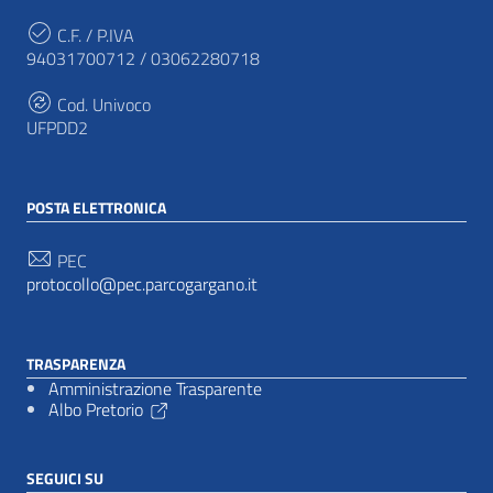
C.F. / P.IVA
94031700712 / 03062280718
Cod. Univoco
UFPDD2
POSTA ELETTRONICA
PEC
protocollo@pec.parcogargano.it
TRASPARENZA
Amministrazione Trasparente
Albo Pretorio
SEGUICI SU