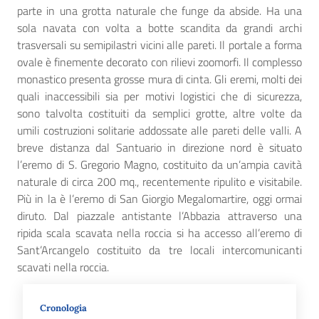
parte in una grotta naturale che funge da abside. Ha una
sola navata con volta a botte scandita da grandi archi
trasversali su semipilastri vicini alle pareti. Il portale a forma
ovale è finemente decorato con rilievi zoomorfi. Il complesso
monastico presenta grosse mura di cinta. Gli eremi, molti dei
quali inaccessibili sia per motivi logistici che di sicurezza,
sono talvolta costituiti da semplici grotte, altre volte da
umili costruzioni solitarie addossate alle pareti delle valli. A
breve distanza dal Santuario in direzione nord è situato
l’eremo di S. Gregorio Magno, costituito da un’ampia cavità
naturale di circa 200 mq., recentemente ripulito e visitabile.
Più in la è l’eremo di San Giorgio Megalomartire, oggi ormai
diruto. Dal piazzale antistante l’Abbazia attraverso una
ripida scala scavata nella roccia si ha accesso all’eremo di
Sant’Arcangelo costituito da tre locali intercomunicanti
scavati nella roccia.
Cronologia