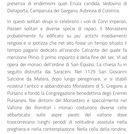
presenza di endemismi quali Enula candida, Vedovino di
Dallaporta, Campanula del Gargano, Aubrezia di Colonna.
In questi solitari dirupi si celebrano i voli di Corvi imperiali,
Passeri solitari e diverse specie di rapaci. Il Monastero
probabilmente fu edificato su piu’ antichi insediamenti
religiosi e si ipotizza che nel sito fosse un tempo situato il
tempio pagano dedicato all’oracolo Calcante del quale fa
menzione Plinio. Il primo impianto è della fine del sec. VI ad
opera dei monaci dell’ordine di San Equizio. La chiesa fu in
seguito distrutta dai Saraceni. Nel 1129 San Giovanni
Salcione da Matera, dopo lungo peregrinare, vi si stabilì
ricostruì l’antico e abbandonato Monastero di S. Gregorio a
Pulsano e fondò la Congregazione benedettina degli Eremiti
Pulsanesi. Nei dintorni del Monastero e specialmente nel
Vallone dei Romitori i monaci costuirono diverse celle
abbarbicate sulle aspre pareti del vallone dove
trascorrevano lunghi periodi di solitudine assoluta nella
preghiera e nella contemplazione. Nella cella della rondine,