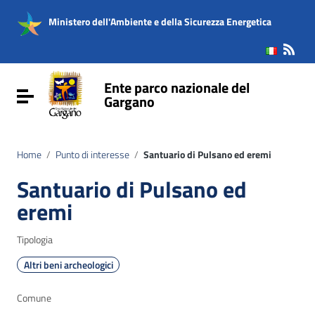
Vai ai contenuti
Vai al menu di navigazione
Ministero dell'Ambiente e della Sicurezza Energetica
Vai al footer
Ente parco nazionale del
Attiva / disattiva la navigazione
Gargano
Home
/
Punto di interesse
/
Santuario di Pulsano ed eremi
Santuario di Pulsano ed
eremi
Tipologia
Altri beni archeologici
Comune