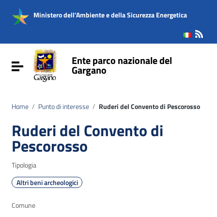
Vai ai contenuti
Vai al menu di navigazione
Ministero dell'Ambiente e della Sicurezza Energetica
Vai al footer
Ente parco nazionale del
Attiva / disattiva la navigazione
Gargano
Home
/
Punto di interesse
/
Ruderi del Convento di Pescorosso
Ruderi del Convento di
Pescorosso
Tipologia
Altri beni archeologici
Comune