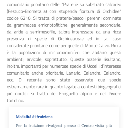
comunitario prioritario delle “Praterie su substrato calcareo
(Festuco-Brometalia) con stupenda fioritura di Orchidee“
codice 6210. Si tratta di praterie/pascoli perenni dominate
da graminacee emicriptofitiche, generalmente secondarie,
da aride a semimesofile, talora interessate da una ricca
presenza di specie di Orchideaceae ed in tal caso
considerate prioritarie come per quelle di Monte Calvo. Ricca
è la popolazioni di micromammiferi che abitano questi
ambienti, arvicole, soprattutto. Queste praterie risultano,
inoltre, importanti per numerose specie di Uccelli d’interesse
comunitario anche prioritarie, Lanario, Calandra, Calandro,
ecc. Di recente sono state osservate due specie
estremamente rare in quanto legate a contesti biogeografici
più nordici: si tratta del Fringuello alpino e del Piviere
tortolino.
Modalità di fruizione
Per la fruizione rivolgersi presso il Centro visita più