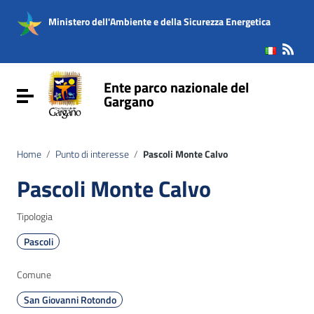
Vai ai contenuti
Vai al menu di navigazione
Ministero dell'Ambiente e della Sicurezza Energetica
Vai al footer
Ente parco nazionale del
Attiva / disattiva la navigazione
Gargano
Home
/
Punto di interesse
/
Pascoli Monte Calvo
Pascoli Monte Calvo
Tipologia
Pascoli
Comune
San Giovanni Rotondo