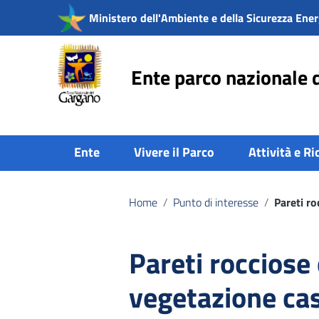
Vai ai contenuti
Ministero dell'Ambiente e della Sicurezza Ener
Vai al menu di navigazione
Vai al footer
Ente parco nazionale 
Ente
Vivere il Parco
Attività e Ri
Home
/
Punto di interesse
/
Pareti ro
Pareti rocciose
vegetazione ca