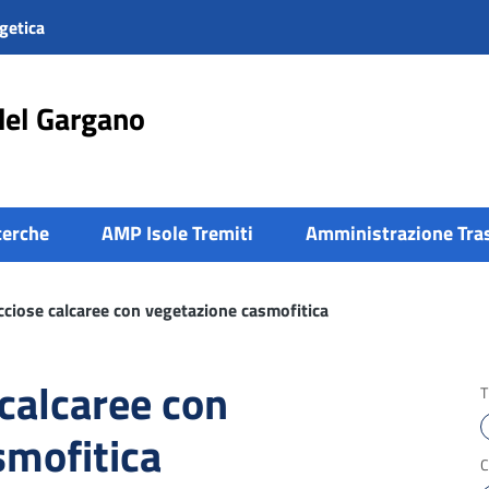
getica
del Gargano
cerche
AMP Isole Tremiti
Amministrazione Tra
cciose calcaree con vegetazione casmofitica
 calcaree con
T
smofitica