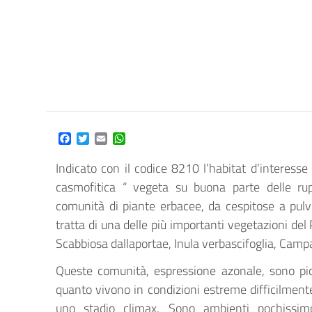
Facebook
Twitter
Email
WhatsApp
Indicato con il codice 8210 l’habitat d’interess
casmofitica “ vegeta su buona parte delle ru
comunità di piante erbacee, da cespitose a pulvi
tratta di una delle più importanti vegetazioni de
Scabbiosa dallaportae, Inula verbascifoglia, Camp
Queste comunità, espressione azonale, sono pio
quanto vivono in condizioni estreme difficilmente 
uno stadio climax. Sono ambienti pochissimo 