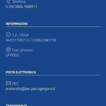
Telefono
(+39) 0884 568911
INFORMAZIONI
C.F. / P.IVA
94031700712 / 03062280718
Cod. Univoco
UFPDD2
POSTA ELETTRONICA
PEC
protocollo@pec.parcogargano.it
TRASPARENZA