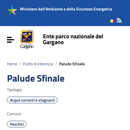
Vai ai contenuti
Vai al menu di navigazione
Ministero dell'Ambiente e della Sicurezza Energetica
Vai al footer
Ente parco nazionale del
Attiva / disattiva la navigazione
Gargano
Home
/
Punto di interesse
/
Palude Sfinale
Palude Sfinale
Tipologia
Acque correnti e stagnanti
Comune
Peschici