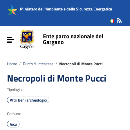
Vai ai contenuti
Vai al menu di navigazione
Ministero dell'Ambiente e della Sicurezza Energetica
Vai al footer
Ente parco nazionale del
Attiva / disattiva la navigazione
Gargano
Home
/
Punto di interesse
/
Necropoli di Monte Pucci
Necropoli di Monte Pucci
Tipologia
Altri beni archeologici
Comune
Vico