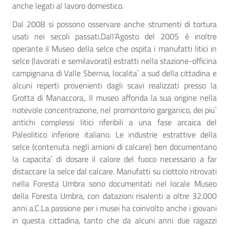
anche legati al lavoro domestico.
Dal 2008 si possono osservare anche strumenti di tortura
usati nei secoli passati.Dall’Agosto del 2005 è inoltre
operante il Museo della selce che ospita i manufatti litici in
selce (lavorati e semilavorati) estratti nella stazione-officina
campignana di Valle Sbernia, localita` a sud della cittadina e
alcuni reperti provenienti dagli scavi realizzati presso la
Grotta di Manaccora,. Il museo affonda la sua origine nella
notevole concentrazione, nel promontorio garganico, dei piu`
antichi complessi litici riferibili a una fase arcaica del
Paleolitico inferiore italiano. Le industrie estrattive della
selce (contenuta negli arnioni di calcare) ben documentano
la capacita` di dosare il calore del fuoco necessario a far
distaccare la selce dal calcare. Manufatti su ciottolo ritrovati
nella Foresta Umbra sono documentati nel locale Museo
della Foresta Umbra, con datazioni risalenti a oltre 32.000
anni a.C.La passione per i musei ha coinvolto anche i giovani
in questa cittadina, tanto che da alcuni anni due ragazzi