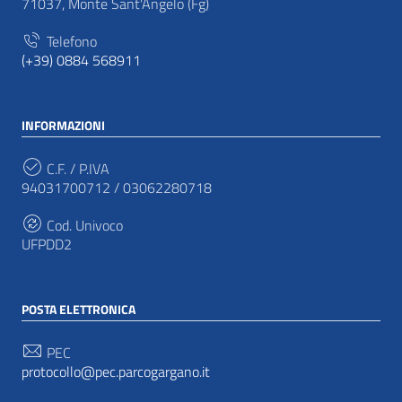
71037, Monte Sant'Angelo (Fg)
Telefono
(+39) 0884 568911
INFORMAZIONI
C.F. / P.IVA
94031700712 / 03062280718
Cod. Univoco
UFPDD2
POSTA ELETTRONICA
PEC
protocollo@pec.parcogargano.it