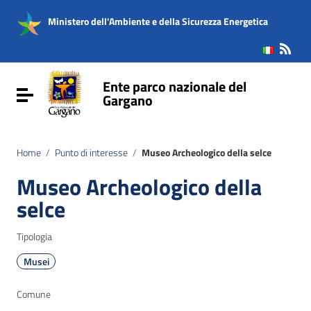
Vai ai contenuti
Vai al menu di navigazione
Ministero dell'Ambiente e della Sicurezza Energetica
Vai al footer
Ente parco nazionale del
Attiva / disattiva la navigazione
Gargano
Home
/
Punto di interesse
/
Museo Archeologico della selce
Museo Archeologico della
selce
Tipologia
Musei
Comune